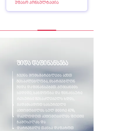
უფასო კონსულტაცია
შიდა დაფინანსება
ჩვენს მომხმარებლებს აქვთ
შესაძლებლობა, ისარგებლონ
შიდა დაფინანსებით. კომპანიის
სიდიდე, სანდოობა და ფინანსური
რესურსი შესაძლებელს ხდის,
გადაიხადოთ სასურველი
ავტომობილის სულ მცირე 40%,
დაელოდოთ ავტომობილის ფოთში
ჩამოსვლას და
დარჩენილი თანხა დაფაროთ