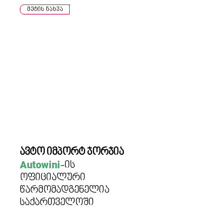
მეტის ნახვა
ავტო იმპ
ო
რტ ჯორჯია
Auto
wini
-ის
ო
ფ
იციალური
წარმომადგენელია
საქართველოში