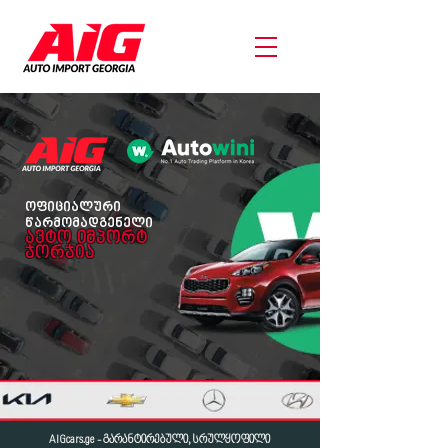
ოფიციალური
წარმომადგენელი
ავტო იმპორტ
ჯორჯია
AIGcars.ge - გარანტირებული, სრულყოფილი