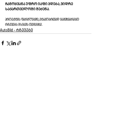
ᲩᲐᲛᲝᲧᲕᲐᲜᲐ ᲣᲤᲠᲝ ᲘᲐᲤᲘ ᲯᲓᲔᲑᲐ, ᲕᲘᲓᲠᲔ 
ᲡᲐᲥᲐᲠᲗᲕᲔᲚᲝᲨᲘ ᲨᲔᲫᲔᲜᲐ. 
პროექტის ფარგლებში, ეტაპობრივად გაგიზიარებთ 
რჩევებს მსგავს თემებზე.
AutoBild - რჩევები