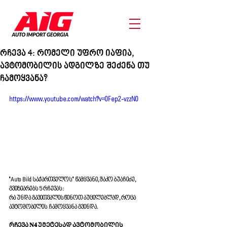
რჩევა 4: რომელი უფრო იაფია,
ავტომობილის ადგილზე შეძენა თუ
ჩამოყვანა?
https://www.youtube.com/watch?v=0Fep2-vzzN0
"Auto Bild საქართველოს" წამყვანი, შაკო ბუაჩიძე, 
გვიზიარებს 5 რჩევას: 
რა უნდა გავითვალისწინოთ აუცილებლად, როცა 
ავტომობილის ჩამოყვანა გვინდა. 
ᲠᲩᲔᲕᲐ 𝐍𝟒 ᲣᲛᲔᲢᲔᲡᲐᲓ ᲐᲕᲢᲝᲛᲝᲑᲘᲚᲘᲡ 