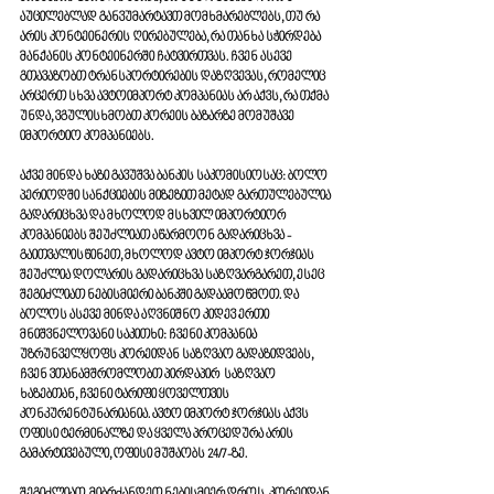
აუცილებლად განვუმარტავთ მომხმარებლებს, თუ რა 
არის კონტეინერის ღირებულება, რა თანხა სჭირდება 
მანქანის კონტეინერში ჩატვირთვას. ჩვენ ასევე 
გთავაზობთ ტრანსპორტირების დაზღვევას, რომელიც 
არცერთ სხვა ავტოიმპორტ კომპანიას არ აქვს, რა თქმა 
უნდა, ვგულისხმობთ კორეის ბაზარზე მომუშავე 
იმპორტიო კომპანიებს. 
აქვე მინდა ხაზი გავუშვა ბანკის საკომისიოსაც: ბოლო 
პერიოდში სანქციების მიზეზით მეტად გართულებულია 
გადარიცხვა და მხოლოდ მსხვილ იმპორტიორ 
კომპანიებს შეუძლიათ აწარმოონ გადარიცხვა - 
გაითვალისწინეთ, მხოლოდ ავტო იმპორტ ჯორჯიას 
შეუძლია დოლარის გადარიცხვა საზღვარგარეთ, ესეც 
შეგიძლიათ ნებისმიერი ბანკში გადაამოწმოთ. და 
ბოლოს ასევე მინდა აღვნიშნო კიდევ ერთი 
მნიშვნელოვანი საკითხი: ჩვენი კომპანია 
უზრუნველყოფს კორეიდან საზღვაო გადაზიდვებს, 
ჩვენ ვთანამშრომლობთ პირდაპირ  საზღვაო 
ხაზებთან, ჩვენი ტარიფი ყოველთვის 
კონკურენტუნარიანია. ავტო იმპორტ ჯორჯიას აქვს 
ოფისი ტერმინალზე და ყველა პროცედურა არის 
გამარტივებული, ოფისი მუშაობს 24/7-ზე. 
შეგიძლიათ, მიბრძანდეთ ნებისმიერ დროს. კორეიდან 