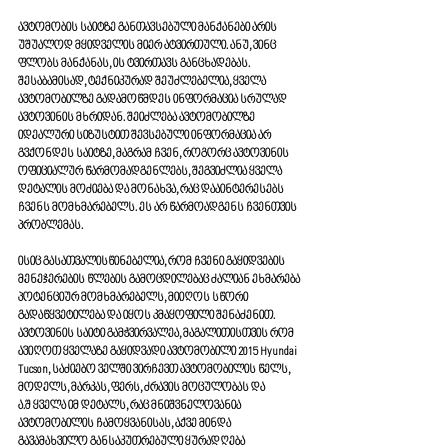
ავტომობის საიტზე განთავსებული მანქანები არის 
უშუალოდ მყიდველის მიერ ატვირთული. ანუ, ვინც 
ფლობს მანქანას, ის ტვირთავს განცხადებას. 
შესაბამისად, ტექნიკურად შეუძლებელია, ყველა 
ავტომობილზე გადამოწმდეს ინფორმაცია სრულად 
ავტოვინის მხრიდან. შეიძლება ავტომობილზე 
იდეალური სიზუსტით შევსებული ინფორმაცია არ 
გვქონდეს საიტზე, მაგრამ ჩვენ, როგორც ავტოვინის 
ოფიციალურ წარმომადგენლებს, შეგვიძლია ყველა 
დეტალის მოძიება და მონახვა, რაც დააინტერესებს 
ჩვენს მომხმარებელს. ეს არ წარმოადგენს ჩვენთვის 
პრობლემას. 
ისიც გასათვალისწინებელია, რომ ჩვენი გაყიდვების 
მენეჯერების წლების გამოცდილებაც ძალიან ეხმარება 
პოტენციურ მომხმარებელს, მიიღოს სწორი 
გადაწყვეტილება და იყოს კმაყოფილი შენაძენით. 
ავტოვინის საიტი გამჭვირვალეა, მაგალითისთვის რომ 
ავიღოთ ყველაზე გაყიდვადი ავტომობილი 2015 Hyundai 
Tucson, საძიებო ველში ვირჩევთ ავტომობილის წელს, 
მოდელს, მარკას, ფერს, ძრავის მოცულობას და 
ა.შ ყველა იმ დეტალს, რაც მნიშვნელოვანია 
ავტომობილის ჩამოყვანისას, აქვე მინდა 
გავამახვილო განსაკუთრებული ყურადღება 