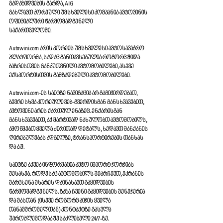
გადაზიდვების გარდა, AIG 
გახლავთ კორეული უმსხვილესი კომპანია ავტოვინის 
ოფიციალური წარმომადგენელი 
საქართველოში.
Autowini.com არის კორეის უმსხვილესი ავტოსავაჭრო 
პლატფორმა, სადაც განთავსებულია როგორც შიდა 
ბაზრისთვის განკუთვნილი ავტომობილები, ასევე 
ექსპორტისთვის გამზადებული ავტომობილები. 
Autowini.com-ის საიტზე ნავიგაცია არ გაგიჭირდებათ, 
ბევრი სხვა კორეული ვებ-გვერდისგან განსხვავებით, 
ავტოვინი არის ქართულ ენაზეც. ენქარისგან 
განსხვავებით, აქ მარტივად ნახულობთ ავტომობილს, 
ამოწმებთ ყველა ძირითად დეტალს, ხედავთ მანქანის 
ღირებულებას ადგილზე, ტრანსპორტირების თანხას 
და ა.შ. 
საიტზე აქვეა ინფორმაცია ავტო იმპორტ ჯორჯიას 
შესახებ. როდესაც ავტომობილს შეარჩევთ, ეკრანის 
მარცხენა მხარეს დაინახავთ გაყიდვების 
წარმომადგენელს. ზაზა ჩვენი გაყიდვების მენეჯერია 
და მასთან (ისევე როგორც აიჯის ყველა 
თანამშრომელთან) კონტაქტზე გასვლა 
უპრობლემოდაა შესაძლებელი 24/7-ზე. 