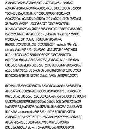
გარბენთან დაკაშირებით: ძალიან არასწორად 
ავრცელებენ ინფორმაციას, რომ ავტოვინის საიტზე 
‘’გარბენ ჩამოყრილი’’ ავტომობილებია, რაც 
რეალობას არ შეესებამება, თუ რატომ, ამას ახლავე 
ვნახავთ: როდესაც ვირჩევთ ავტომობილის 
მახასიათებლებს, უნდა მივაქციოთ ყურადღება ერთ 
საგულისხმო ელემენტს - „odometer Reading“. როცა 
დავაჭერთ ამ ლინკს, ჩამოიშლება ორი 
მნიშვნელოვანი „ქვე-ელემენტი“: <actual> და <Not 
actual> რას ნიშნავს ეს ორი ’’ქვე-ელემენტი’’? თუ 
მაუსს მივიტანთ კონკრეტული ავტომობილის 
ოდომეტრის მაჩვენებელზე, კარგად ჩანს თუ რას 
ნიშნავს Actual, ეს ნიშნავს, რომ მოცემული გარბენი 
არის რეალური. ეს არის ის მაჩვენებელი, რომელიც 
მიუთითა გამყიდველმა და არ არის „ჩამოყრილი“. 
როდესაც ავტომობილს ჩაიბარებს მომხმარებელი, 
შესაძლოა მცირედით განსხვავდებოდეს გარბენის 
ოდენობა იმისგან, რაც მითითებულია საიტზე. ეს მცირე 
სხვაობაც გამოწვეულია მანქანის გადაადგილებით 
სადგომზე, სადგომებს შორის მანძილზე და ა.შ. რაც 
შეეხება <Not actual> ნიშნავს, რომ მითითებული 
გარბენი შესაძლოა იყოს ‘’ჩამოყრილი’’ და გარბენი 
შეიძლება განსხვავდებოდეს ოდომეტრის 
ჩვენებისგან. Autowini არ ამოწმებს მოცემული 